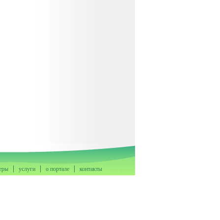
еры
услуги
о портале
контакты