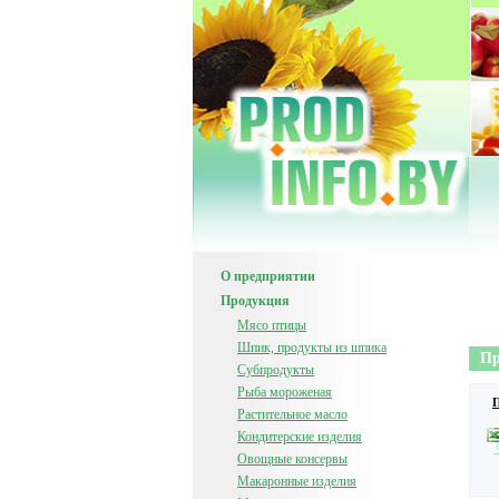
О предприятии
Продукция
Мясо птицы
Шпик, продукты из шпика
Пр
Субпродукты
Рыба мороженая
П
Растительное масло
Кондитерские изделия
Овощные консервы
Макаронные изделия