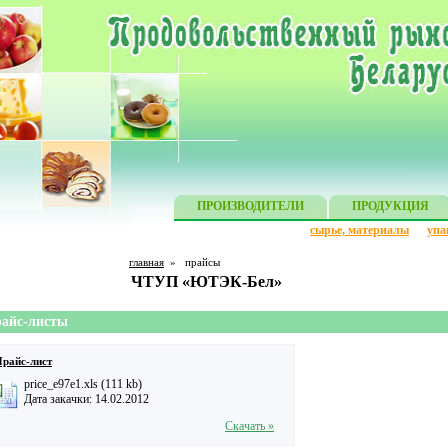
ПРОИЗВОДИТЕЛИ
ПРОДУКЦИЯ
сырье, материалы
упа
главная
»
прайсы
ЧТУП «ЮТЭК-Бел»
айс-листы
райс-лист
price_e97e1.xls (111 kb)
Дата закачки: 14.02.2012
Скачать »