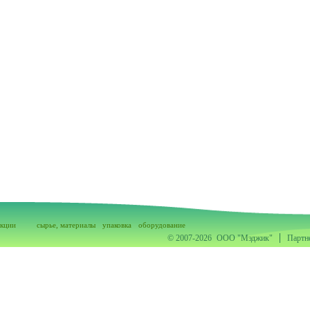
акции
сырье, материалы
упаковка
оборудование
© 2007-2026
ООО "Мэджик"
Партн