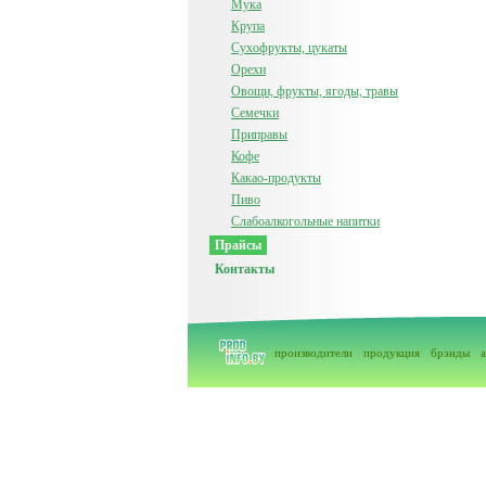
Мука
Крупа
Сухофрукты, цукаты
Орехи
Овощи, фрукты, ягоды, травы
Семечки
Приправы
Кофе
Какао-продукты
Пиво
Слабоалкогольные напитки
Прайсы
Контакты
производители
продукция
брэнды