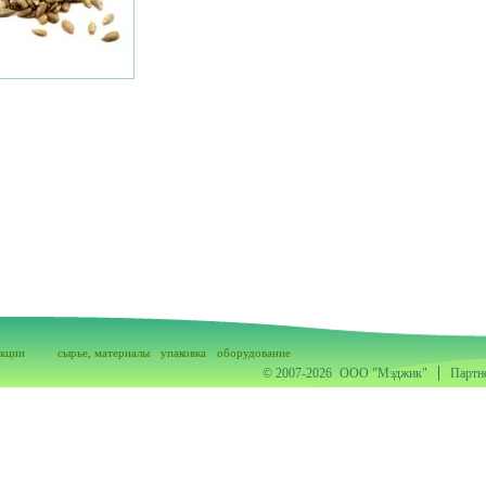
акции
сырье, материалы
упаковка
оборудование
© 2007-2026
ООО "Мэджик"
Партн