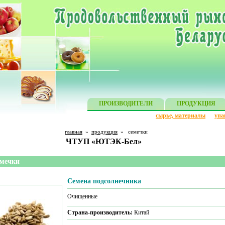
ПРОИЗВОДИТЕЛИ
ПРОДУКЦИЯ
сырье, материалы
упа
главная
»
продукция
»
семечки
ЧТУП «ЮТЭК-Бел»
мечки
Семена подсолнечника
Очищенные
Страна-производитель:
Китай