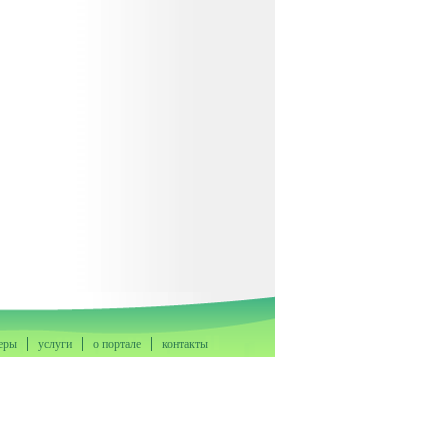
еры
услуги
о портале
контакты