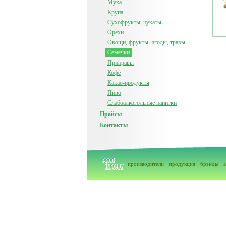
Мука
Крупа
Сухофрукты, цукаты
Орехи
Овощи, фрукты, ягоды, травы
Семечки
Приправы
Кофе
Какао-продукты
Пиво
Слабоалкогольные напитки
Прайсы
Контакты
производители
продукция
брэнды